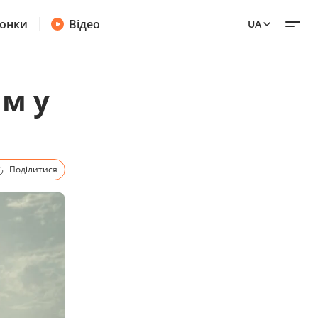
онки
Відео
UA
ям у
Поділитися