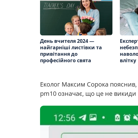
День вчителя 2024 —
Експер
найгарніші листівки та
небезп
привітання до
навол
професійного свята
влітку
Еколог Максим Сорока пояснив,
pm10 означає, що це не викиди 