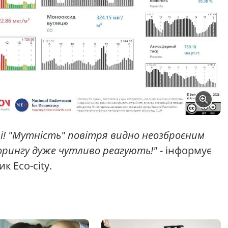
ві! "Мутність" повітря видно неозброєним
орингу дуже чутливо реагують!"
- інформує
к Eco-city.