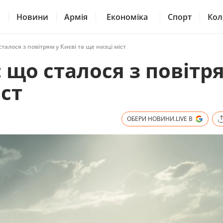
Новини
Армія
Економіка
Спорт
Кол
талося з повітрям у Києві та ще низці міст
 що сталося з повітр
іст
ОБЕРИ НОВИНИ.LIVE В